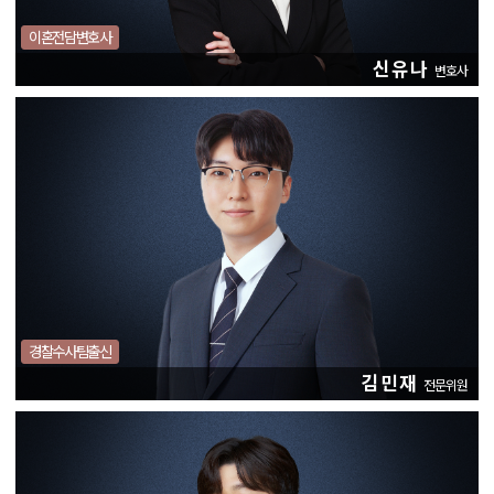
이혼전담변호사
신유나
변호사
경찰수사팀출신
김민재
전문위원