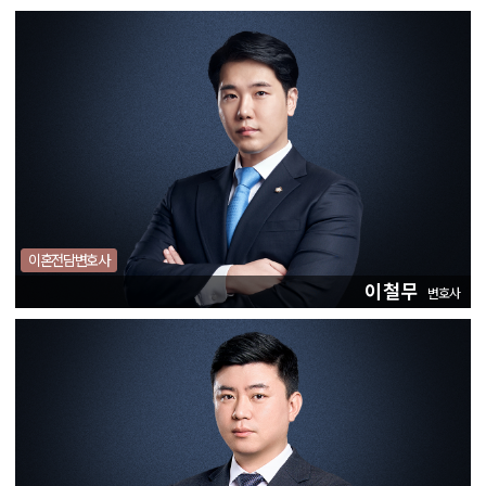
이혼전담변호사
이철무
변호사