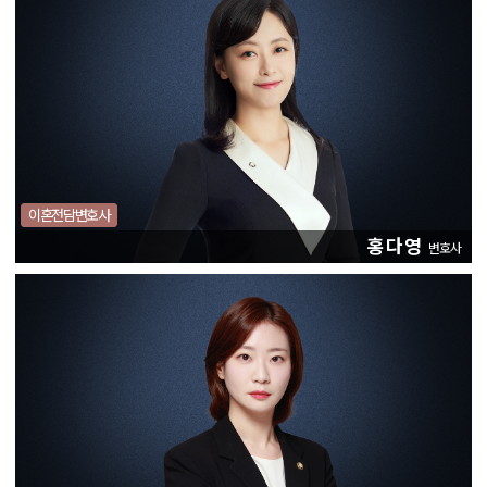
이혼전담변호사
홍다영
변호사