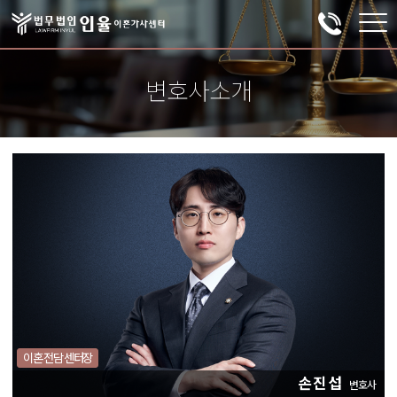
변호사소개
이혼 전담 센터장
손진섭
변호사