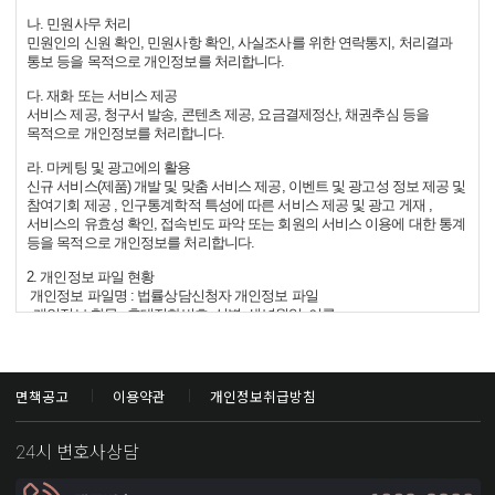
나. 민원사무 처리
민원인의 신원 확인, 민원사항 확인, 사실조사를 위한 연락통지, 처리결과
통보 등을 목적으로 개인정보를 처리합니다.
다. 재화 또는 서비스 제공
서비스 제공, 청구서 발송, 콘텐츠 제공, 요금결제정산, 채권추심 등을
목적으로 개인정보를 처리합니다.
라. 마케팅 및 광고에의 활용
신규 서비스(제품) 개발 및 맞춤 서비스 제공, 이벤트 및 광고성 정보 제공 및
참여기회 제공 , 인구통계학적 특성에 따른 서비스 제공 및 광고 게재 ,
서비스의 유효성 확인, 접속빈도 파악 또는 회원의 서비스 이용에 대한 통계
등을 목적으로 개인정보를 처리합니다.
2. 개인정보 파일 현황
개인정보 파일명 : 법률상담신청자 개인정보 파일
- 개인정보 항목 : 휴대전화번호, 성별, 생년월일, 이름
- 수집방법 : 홈페이지, 전화/팩스
- 보유근거 : 홈페이지 사용자 요청에 의한 법률상담 신청
- 보유기간 : 5년
- 관련법령 : 계약 또는 청약철회 등에 관한 기록 : 5년
면책공고
이용약관
개인정보취급방침
3. 개인정보의 처리 및 보유 기간
24시 변호사상담
① 법무법인 인율 형사전담센터는 법령에 따른 개인정보 보유 이용기간
또는 정보주체로부터 개인정보를 수집시에 동의 받은 개인정보 보유,