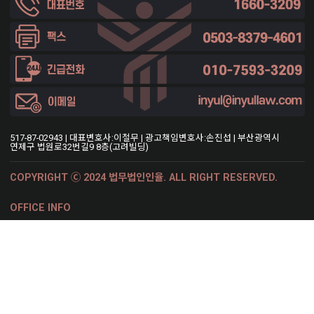
이용기간 내에서 개인정보를 처리,보유합니다.
② 각각의 개인정보 처리 및 보유 기간은 다음과 같습니다.
1.<제화 또는 서비스 제공>
<제화 또는 서비스 제공>와 관련한 개인정보는 수집.이용에 관한
동의일로부터<5년>까지 위 이용목적을 위하여 보유.이용됩니다.
-보유근거 : 전자상거래 등에서의 소비자 보호에 관한 법률
-관련법령 : 계약 또는 청약철회 등에 관한 기록 : 5년
-예외사유 :
4. 개인정보의 제3자 제공에 관한 사항
517-87-02943 | 대표변호사:이철무 | 광고책임변호사:손진섭 | 부산광역시
① 법무법인 인율 형사전담센터는 정보주체의 동의, 법률의 특별한 규정 등
연제구 법원로32번길9 8층(고려빌딩)
개인정보 보호법 제17조 및 제18조에 해당하는 경우에만 개인정보를
제3자에게 제공합니다.
② 법무법인 인율 형사전담센터는 다음과 같이 개인정보를 제3자에게
COPYRIGHT Ⓒ 2024 법무법인인율. ALL RIGHT RESERVED.
제공하고 있습니다.
5. 개인정보처리 위탁
OFFICE INFO
부산 본사무소 : 부산광역시 연제구 법원로32번길9 8층(고려빌딩)
① 법무법인 인율 형사전담센터는 원활한 개인정보 업무처리를 위하여
전화상담
카톡상담
상담신청
다음과 같이 개인정보 처리업무를 위탁하고 있습니다.
서울 사무소 : 서울시 서초구 반포대로30길 32, 트러스트힐 2층
② 법무법인 인율 형사전담센터는 위탁계약 체결시 개인정보 보호법
인천 사무소 : 개소준비중
제25조에 따라 위탁업무 수행목적 외 개인정보 처리금지, 기술적, 관리적
창원 사무소 : 개소준비중
보호조치, 재위탁 제한, 수탁자에 대한 관리감독, 손해배상 등 책임에 관한
사항을 계약서 등 문서에 명시하고, 수탁자가 개인정보를 안전하게
처리하는지를 감독하고 있습니다.